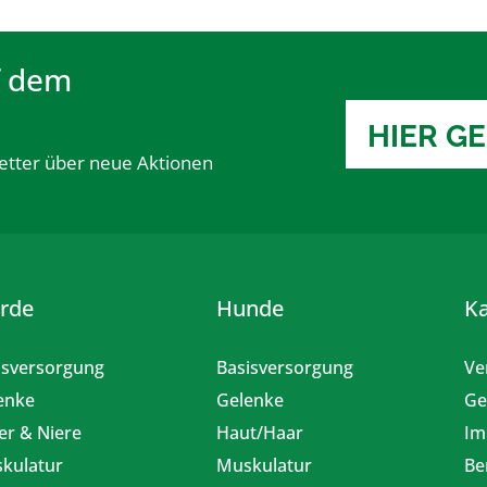
f dem
HIER G
etter über neue Aktionen
erde
Hunde
K
isversorgung
Basisversorgung
Ve
enke
Gelenke
Ge
er & Niere
Haut/Haar
Im
kulatur
Muskulatur
Be