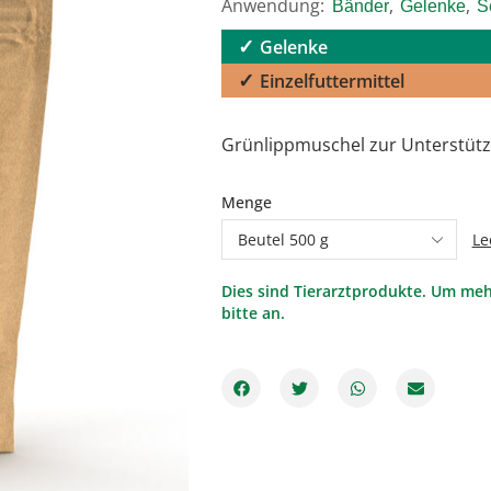
Anwendung:
,
,
Bänder
Gelenke
S
Gelenke
Einzelfuttermittel
Grünlippmuschel zur Unterstüt
Menge
Le
Dies sind Tierarztprodukte. Um meh
bitte an.