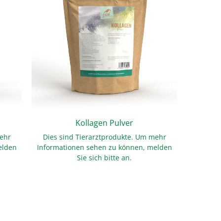
Kollagen Pulver
NF G
mehr
Dies sind Tierarztprodukte. Um mehr
Dies s
elden
Informationen sehen zu können, melden
Informa
Sie sich bitte an.