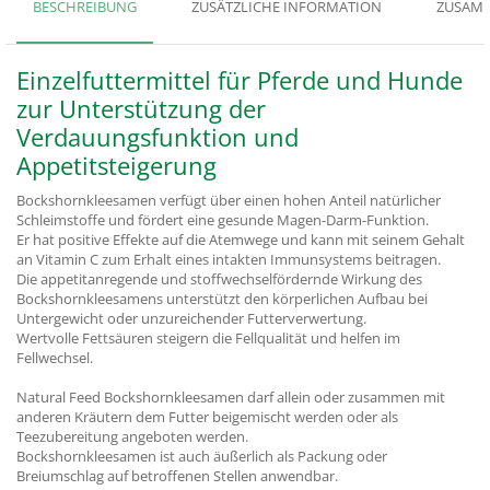
BESCHREIBUNG
ZUSÄTZLICHE INFORMATION
ZUSAMM
Einzelfuttermittel für Pferde und Hunde
zur Unterstützung der
Verdauungsfunktion und
Appetitsteigerung
Bockshornkleesamen verfügt über einen hohen Anteil natürlicher
Schleimstoffe und fördert eine gesunde Magen-Darm-Funktion.
Er hat positive Effekte auf die Atemwege und kann mit seinem Gehalt
an Vitamin C zum Erhalt eines intakten Immunsystems beitragen.
Die appetitanregende und stoffwechselfördernde Wirkung des
Bockshornkleesamens unterstützt den körperlichen Aufbau bei
Untergewicht oder unzureichender Futterverwertung.
Wertvolle Fettsäuren steigern die Fellqualität und helfen im
Fellwechsel.
Natural Feed Bockshornkleesamen darf allein oder zusammen mit
anderen Kräutern dem Futter beigemischt werden oder als
Teezubereitung angeboten werden.
Bockshornkleesamen ist auch äußerlich als Packung oder
Breiumschlag auf betroffenen Stellen anwendbar.