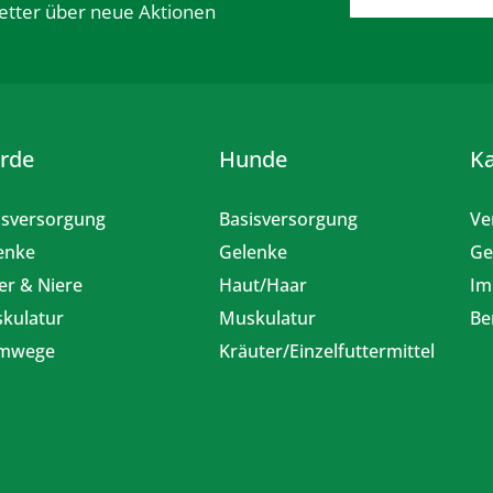
etter über neue Aktionen
erde
Hunde
K
isversorgung
Basisversorgung
Ve
enke
Gelenke
Ge
er & Niere
Haut/Haar
Im
kulatur
Muskulatur
Be
emwege
Kräuter/Einzelfuttermittel