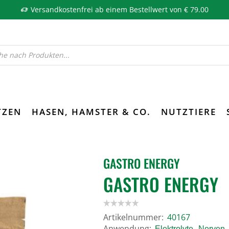
Versandkostenfrei ab einem Bestellwert von € 79.00
TZEN
HASEN, HAMSTER & CO.
NUTZTIERE
GASTRO ENERGY
GASTRO ENERGY
Artikelnummer:
40167
Anwendung:
,
,
Elektrolyte
Nerven