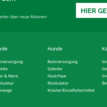
HIER G
etter über neue Aktionen
erde
Hunde
K
isversorgung
Basisversorgung
Ve
enke
Gelenke
Ge
er & Niere
Haut/Haar
Im
kulatur
Muskulatur
Be
emwege
Kräuter/Einzelfuttermittel