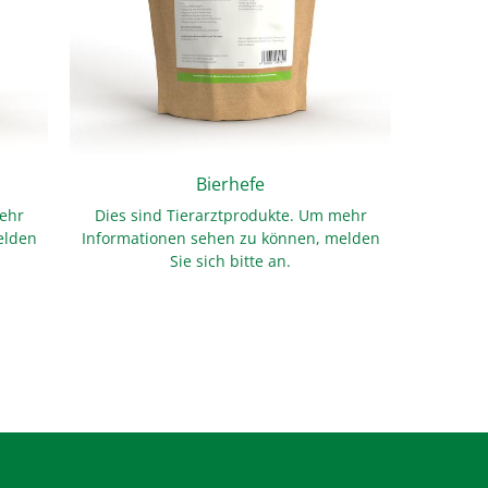
Bierhefe
mehr
Dies sind Tierarztprodukte. Um mehr
Dies s
elden
Informationen sehen zu können, melden
Informa
Sie sich bitte an.