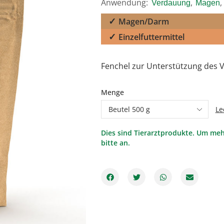
Anwendung:
,
,
Verdauung
Magen
Magen/Darm
Einzelfuttermittel
Fenchel zur Unterstützung des
Menge
Le
Dies sind Tierarztprodukte. Um meh
bitte an.