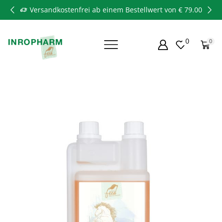
Versandkostenfrei ab einem Bestellwert von € 79.00
0
0