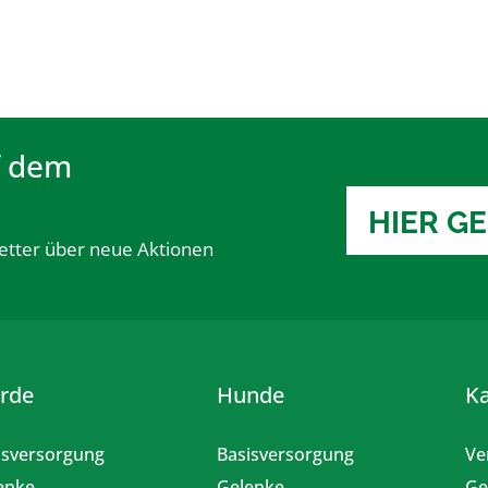
f dem
HIER G
etter über neue Aktionen
erde
Hunde
K
isversorgung
Basisversorgung
Ve
enke
Gelenke
Ge