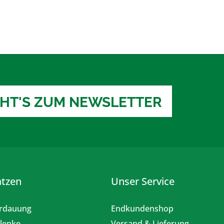
EHT'S ZUM NEWSLETTER
atzen
Unser Service
rdauung
Endkundenshop
lenke
Versand & Lieferung